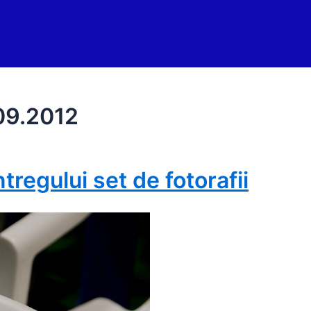
.09.2012
tregului set de fotorafii