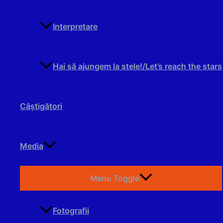
Interpretare
Hai să ajungem la stele!/Let’s reach the stars
Câştigători
Media
Menu Toggle
Fotografii