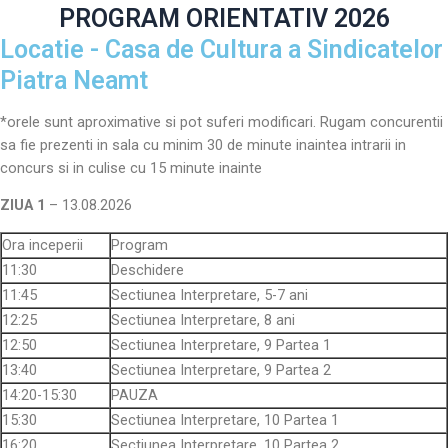
PROGRAM ORIENTATIV 2026
Locatie - Casa de Cultura a Sindicatelor
Piatra Neamt
*orele sunt aproximative si pot suferi modificari. Rugam concurentii
sa fie prezenti in sala cu minim 30 de minute inaintea intrarii in
concurs si in culise cu 15 minute inainte
ZIUA 1
– 13.08.2026
Ora inceperii
Program
11:30
Deschidere
11:45
Sectiunea Interpretare, 5-7 ani
12:25
Sectiunea Interpretare, 8 ani
12:50
Sectiunea Interpretare, 9 Partea 1
13:40
Sectiunea Interpretare, 9 Partea 2
14:20-15:30
PAUZA
15:30
Sectiunea Interpretare, 10 Partea 1
16:20
Sectiunea Interpretare, 10 Partea 2