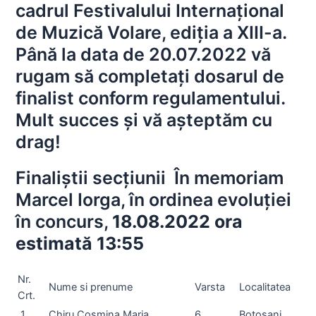
cadrul Festivalului Internațional
de Muzică Volare, ediția a XIII-a.
Până la data de 20.07.2022 vă
rugam să completați dosarul de
finalist conform regulamentului.
Mult succes și vă așteptăm cu
drag!
Finaliștii secțiunii În memoriam
Marcel Iorga, în ordinea evoluției
în concurs,
18.08.2022 ora
estimată 13:55
Nr.
Nume si prenume
Varsta
Localitatea
Crt.
1
Chiru Cosmina Maria
6
Botoșani