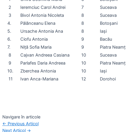
2
Ieremciuc Carol Andrei
7
Suceava
3
Bivol Antonia Nicoleta
8
Suceava
4.
Pălănceanu Elena
8
Botoșani
5.
Ursache Antonia Ana
8
Iași
6.
Ciofu Antonia
9
Bacău
7.
Niță Sofia Maria
9
Piatra Neamț
8
Cajvan Andreea Casiana
10
Suceava
9
Parlafes Daria Andreea
10
Piatra Neamț
10.
Zberchea Antonia
10
Iași
11
Ivan Anca-Mariana
12
Dorohoi
Navigare în articole
←
Previous Articol
Next Articol
→