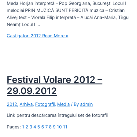
Meda Horjan interpretă – Pop Georgiana, București Locul I
melodiei PRIN MUZICĂ SUNT FERICITĂ muzica – Cristian
Alivej text – Viorela Filip interpretă – Alucăi Ana-Maria, Tîrgu
Neamț Locul I …
Castigatori 2012
Read More »
Festival Volare 2012 –
29.09.2012
2012
,
Arhiva
,
Fotografii
,
Media
/ By
admin
Link pentru descărcarea întregului set de fotorafii
Pages:
1
2
3
4
5
6
7
8
9
10
11