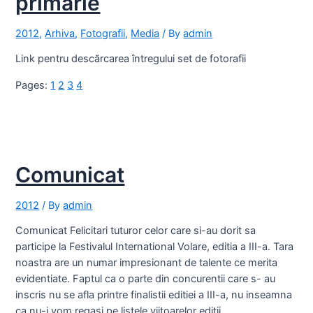
primarie
2012
,
Arhiva
,
Fotografii
,
Media
/ By
admin
Link pentru descărcarea întregului set de fotorafii
Pages:
1
2
3
4
Comunicat
2012
/ By
admin
Comunicat Felicitari tuturor celor care si-au dorit sa
participe la Festivalul International Volare, editia a III-a. Tara
noastra are un numar impresionant de talente ce merita
evidentiate. Faptul ca o parte din concurentii care s- au
inscris nu se afla printre finalistii editiei a III-a, nu inseamna
ca nu-i vom regasi pe listele viitoarelor editii. …